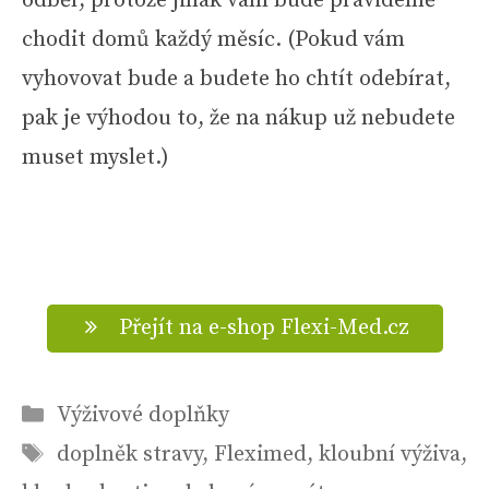
odběr, protože jinak vám bude pravidelně
chodit domů každý měsíc. (Pokud vám
vyhovovat bude a budete ho chtít odebírat,
pak je výhodou to, že na nákup už nebudete
muset myslet.)
Přejít na e-shop Flexi-Med.cz
Rubriky
Výživové doplňky
Štítky
doplněk stravy
,
Fleximed
,
kloubní výživa
,