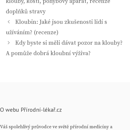
klouby
,
kosti
,
pohybový aparát
,
recenze
doplňků stravy
Navigace
Kloubin: Jaké jsou zkušenosti lidí s
příspěvků
užíváním? (recenze)
Kdy byste si měli dávat pozor na klouby?
A pomůže dobrá kloubní výživa?
O webu Přírodní-lékař.cz
Váš spolehlivý průvodce ve světě přírodní medicíny a