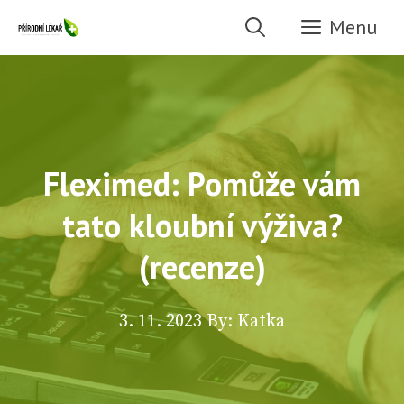
Přeskočit
Menu
na
obsah
Fleximed: Pomůže vám
tato kloubní výživa?
(recenze)
3. 11. 2023
By: Katka