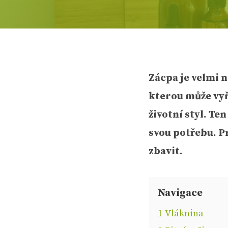
Zácpa je velmi 
kterou může vyře
životní styl. T
svou potřebu. P
zbavit.
Navigace
1
Vláknina