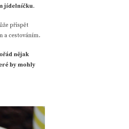
 jídelníčku
.
ůže přispět
m a cestováním.
pořád nějak
eré by mohly