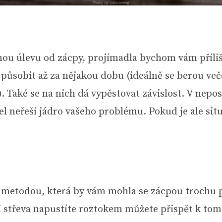
nnou úlevu od zácpy, projímadla bychom vám příli
 působit až za nějakou dobu (ideálně se berou več
. Také se na nich dá vypěstovat závislost. V nepos
l neřeší jádro vašeho problému. Pokud je ale situ
ší metodou, která by vám mohla se zácpou trochu 
si střeva napustíte roztokem můžete přispět k tom