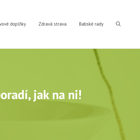
vové doplňky
Zdravá strava
Babské rady
radí, jak na ni!