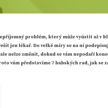
nepříjemný problém, který může vyústit až v bl
šit jen lékař. Do velké míry se na ní podepisu
en ale nelze změnit, dokud se vám nepodaří kon
roto vám představíme 7 babských rad, jak se z