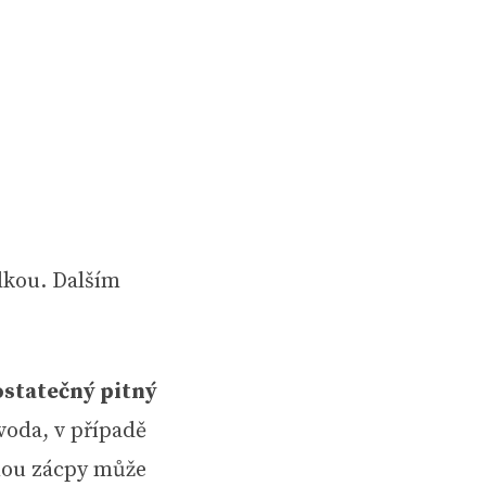
lkou. Dalším
statečný pitný
voda, v případě
inou zácpy může