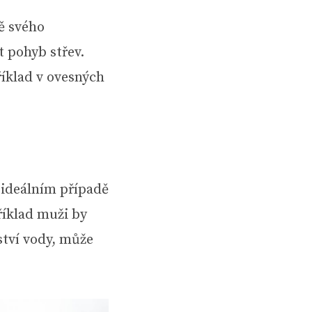
ě svého
t pohyb střev.
říklad v ovesných
 ideálním případě
říklad muži by
ství vody, může