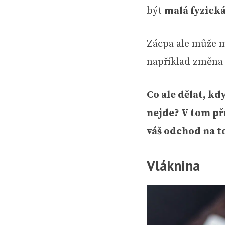
být
malá fyzická
Zácpa ale může m
například změna 
Co ale dělat, kd
nejde? V tom př
váš odchod na to
Vláknina