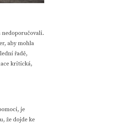
š nedoporučovali.
er, aby mohla
lední řadě,
ace kritická,
pomoci, je
u, že dojde ke