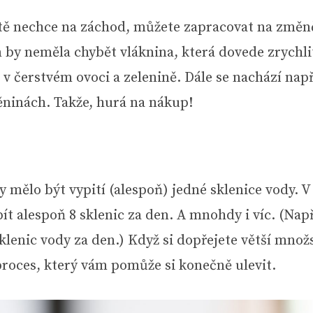
ště nechce na záchod, můžete zapracovat na změn
m by neměla chybět vláknina, která dovede zrychli
 v čerstvém ovoci a zelenině. Dále se nachází nap
těninách. Takže, hurá na nákup!
 mělo být vypití (alespoň) jedné sklenice vody. V
ít alespoň 8 sklenic za den. A mnohdy i víc. (Nap
sklenic vody za den.) Když si dopřejete větší množ
 proces, který vám pomůže si konečně ulevit.