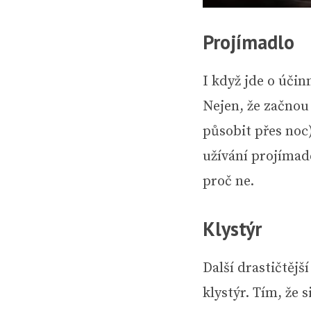
Projímadlo
I když jde o úči
Nejen, že začnou
působit přes noc)
užívání projímade
proč ne.
Klystýr
Další drastičtěj
klystýr. Tím, že 