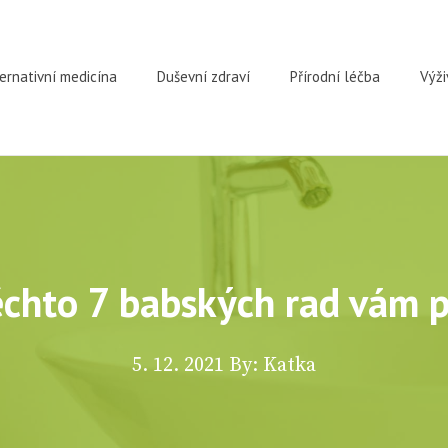
ernativní medicína
Duševní zdraví
Přírodní léčba
Výži
hto 7 babských rad vám po
5. 12. 2021
By: Katka