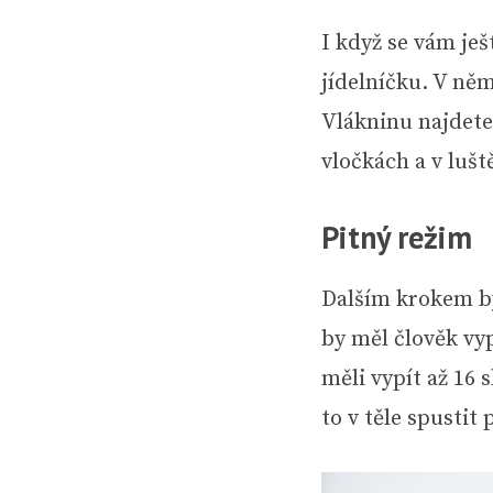
I když se vám je
jídelníčku. V ně
Vlákninu najdete
vločkách a v luš
Pitný režim
Dalším krokem by
by měl člověk vyp
měli vypít až 16 
to v těle spustit