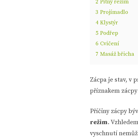
2
Pitný režim
3
Projímadlo
4
Klystýr
5
Podřep
6
Cvičení
7
Masáž břicha
Zácpa je stav, v
příznakem zácpy
Příčiny zácpy býv
režim
. Vzhledem
vyschnutí nemůže