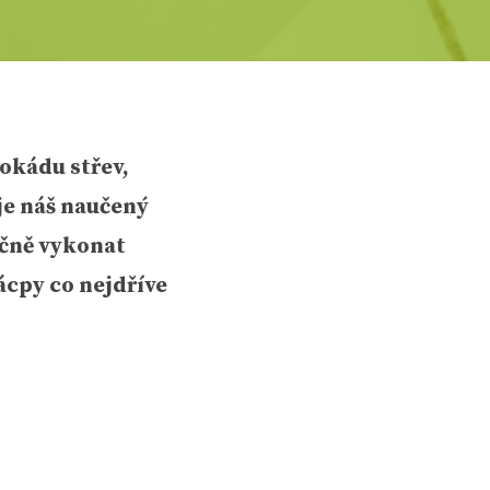
okádu střev,
je náš naučený
ečně vykonat
ácpy co nejdříve