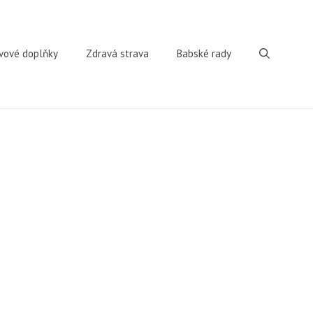
vové doplňky
Zdravá strava
Babské rady