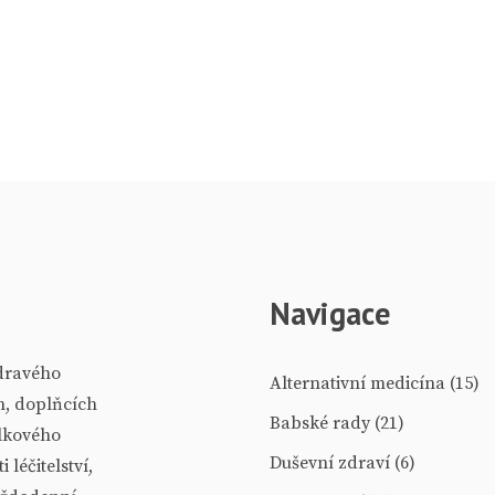
Navigace
zdravého
Alternativní medicína
(15)
h, doplňcích
Babské rady
(21)
elkového
Duševní zdraví
(6)
léčitelství,