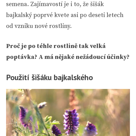
semena. Zajímavostí je i to, že šišák
bajkalský poprvé kvete asi po deseti letech
od vzniku nové rostliny.
Proč je po téhle rostlině tak velká
poptávka? A má nějaké nežádoucí účinky?
Použití šišáku bajkalského