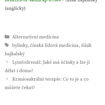
benefits-of-skullcap-89584
– Šišák bajkalský
(anglicky)
Rubriky
Alternativní medicína
Štítky
bylinky
,
čínská lidová medicína
,
šišák
bajkalský
Navigace
Lymfodrenáž: Jaké má účinky a lze ji
příspěvků
dělat i doma?
Kraniosakrální terapie: Co to je a co
můžete čekat?