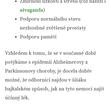
Zmírnění úzkostí a stresu (což nabízí i
ašvaganda
)
Podporu normálního stavu
nezhoubně zvětšené prostaty
Podporu paměti
Vzhledem k tomu, že se v současné době
potýkáme s epidemií Alzheimerovy a
Parkinsonovy choroby, je docela dobře
možné, že odborníci najdou v šišáku
bajkalském způsob, jak na tyto nemoci najít
účinný lék.