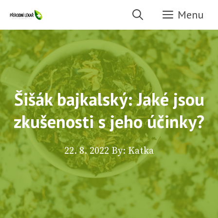
Přeskočit
Menu
na
obsah
Šišák bajkalský: Jaké jsou
zkušenosti s jeho účinky?
22. 8. 2022
By: Katka