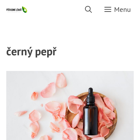
Přeskočit
Menu
na
obsah
černý pepř