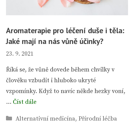
Aromaterapie pro léčení duše i těla:
Jaké mají na nás vůně účinky?
23. 9. 2021
Říká se, že vůně dovede během chvilky v
člověku vzbudit i hluboko ukryté
vzpomínky. Když to navíc někde hezky voní,
…
Číst dále
Rubriky
Alternativní medicína
,
Přírodní léčba